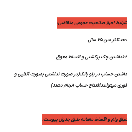
شرایط احراز صلاحیت عمومی متقاضی:
1-حداکثر سن 75 سال
2-نداشتن چک برگشتی و اقساط معوق
داشتن حساب در بلو بانک(در صورت نداشتن بصورت آنلاین و
فوری میتوانندافتتاح حساب انجام دهند)
مبلغ وام و اقساط ماهانه طبق جدول پیوست: