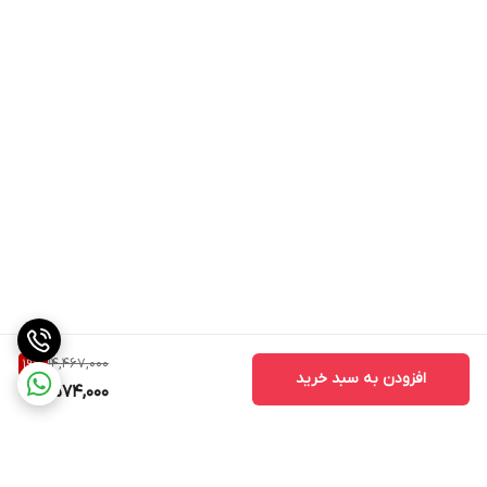
14,467,000
19
%
افزودن به سبد خرید
11,574,000