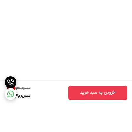
حسگرهای حرکتی و
ژیروسکوپ (Gyroscope) , فشار سنج
محیطی
(Barometer) , دماسنج (Thermometer) ,
ارتفاع سنج (Altimeter) , گام‌شمار
(Pedometer) , پشتیبانی از فرمان‌های حرکتی
امکانات ورزشی
پشتیبانی از تمرینات مختلف ورزشی , محاسبه
میزان کالری مصرفی , محاسبه مسافت طی شده
سنسورهای ورزشی
شمارنده ضربان قلب , سنجش اکسیژن خون ,
و سلامتی
تشخیص حرکات دست , نوار قلب
(الکتروکاردیوگرام) , نظارت بر سیکل ماهیانه
بانوان , اندازه‌گیری فشار خون , سنجش دمای
13,109,000
19
%
افزودن به سبد خرید
بدن
10,488,000
نسخه بلوتوث
5.4
سایر مشخصات
قفل بندها در پشت ساعت فعال، دو دکمه
سخت افزاری
جانبی فعال، صفحه نمایش بدون حاشیه،