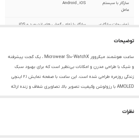
سازگار با سیستم
Android , iOS
عامل
توضیحات سازگاری
سازگار با تمامی گوشی های اندروید و iOS
سازگار با اپلیکیشن M Activepro برای اتصال
به گوشی
توضیحات
زبان‌های قابل
فارسی , انگلیسی , عربی , چینی
ساعت هوشمند میکروور Microwear S10-WatchX ، یک گجت پیشرفته
پشتیبانی در اعلان و
پیام
و شیک با طراحی مدرن و امکانات بی‌نظیر است که برای بهبود سبک
زندگی روزمره طراحی شده است. این ساعت با صفحه نمایش 2.1 اینچی
نوع کاربری
ورزشی , رسمی , روزمره
AMOLED با رزولوشن وکیفیت تصویر بالا، تصاویری شفاف و زنده ارائه
قابلیت‌های ساعت
کنترل موسیقی (Music Player) , قابلیت
می‌دهد و به لطف سیستم عامل به‌روز Micro OS 10، تجربه‌ای روان و
هوشمند
مکالمه از طریق بلوتوث , پشتیبانی از زبان
سریع را به کاربران هدیه می‌کند. از ویژگی‌های کلیدی این مدل می‌توان
فارسی در منو و سیستم‌عامل , قابلیت تغییر
نظرات
طرح ساعت یا تم , صفحه همیشه روشن
به پشتیبانی از ChatGPT برای ارائه پاسخ‌های هوشمند، اتصال بلوتوث
(Always-on Display) , پشتیبانی از دستیار
برای برقراری و دریافت تماس، 2 گیگابایت حافظه داخلی برای ذخیره
صوتی
موسیقی و عکس، و ... اشاره کرد. همچنین، این ساعت با پایشگر ضربان