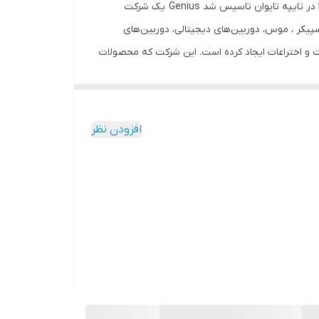
جنیوس یکی از برندهای شرکت KYE Systems مخفف عبارت Kun Ying Enterprise به معنای نابغه است که در سوم نوامبر سال 1983 در تایپه تایوان تاسیس شد Genius یک شرکت
یکر ، موس، دوربین‌های دیجیتالی، دوربین‌های
یت و اختراعات ایجاد کرده است.‌ این شرکت که محصولات
 بیستمین نشان تجاری برتر جهان شناخته شده است. اگرچه این شرکت
محصولات خاص خود را با نام تجاری جنیوس تولید می‌کند اما عمده فعالیت تجاری آن تولید محصولات مختلف برای شرکت‌هایی مانند مایکروسافت و HP است. هدست سیمی Genius مدل
HS-G560یکی از محصولات این شرکت که از طریق جک 3.5 میلی متری به دستگاه مود نظر شما متصل میشود هدست سیمی Genius مدل HS-G560 می باشد. هدست سیمی Genius مدل
افزودن نظر
طریق کابلی به طول دو متر به دستگاه شما متصل می شود. محصول مورد نظر دارای فررکانس پاسخگویی 20 هرتز تا 20 کیلوهرتز می باشد که محدوده شنوایی انسان را به طور