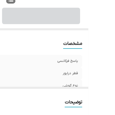
نو
من
ر
مشخصات
پاسخ فرکانسی
قطر درایور
نوع گوشی
وزن
توضیحات
سایر مشخصات