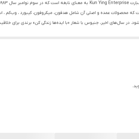
Tablets or smartphones / MP3 players
ت که محصولات عمده و اصلی آن شامل هدفون، میکروفون، کیبورد ، وب‌کم ، اسپ
باسیم
شود. در سال‌های اخیر، جنیوس با شعار «با ایده‌ها زندگی کن» برندی برای خلاق
گیمینگ
 در سرتاسر دنیا عرضه می‌کند، با بیش از 3000 کارمند در کشورهای مختلف برای شش سال متوالی به عنوان
مشکی
HS-G560 از 
طر اسپیکر های آن 40 میلی متر می باشد.
ید.