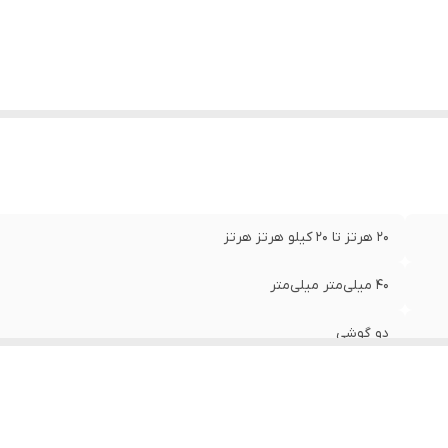
smartphones / MP3 players
ع اتصال
:
باسیم
اسب برای
:
گیمینگ
نگ
:
مشکی
20 هرتز تا 20 کیلو هرتز هرتز
40 میلی‌متر میلی‌متر
دو گوشی
250 گرم
نشان