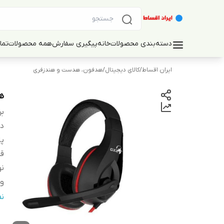
دسته‌بندی محصولات
خانه
پیگیری سفارش
همه محصولات
تما
ایران اقساط
/
کالای دیجیتال
/
هدفون، هدست و هندزفری
ه
بر
دس
پا
قط
ن
و
سا
ن
م