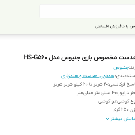
س با ما
فروش اقساطی
دست مخصوص بازی جنیوس مدل HS-G560
ند:
جنیوس
ته‌بندی
:
هدفون، هدست و هندزفری
سخ فرکانسی
:
20 هرتز تا 20 کیلو هرتز هرتز
ر درایور
:
40 میلی‌متر میلی‌متر
وع گوشی
:
دو گوشی
زن
:
250 گرم
یر
نشانگر LED رو گوشی های
مایش بیشتر
شخصات
:
dows® or Mac® OS computers or laptops / Tablets or