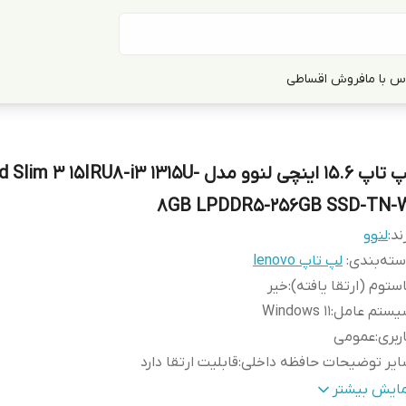
س با ما
فروش اقساطی
لپ تاپ 15.6 اینچی لنوو مدل m 3 15IRU8-i3 1315U
8GB LPDDR5-256GB SSD-TN-
ند:
لنوو
ته‌بندی
:
لپ تاپ lenovo
ستوم (ارتقا یافته)
:
خیر
یستم عامل
:
Windows 11
ربری
:
عمومی
یر توضیحات حافظه داخلی
:
قابلیت ارتقا دارد
داد پورت USB 3.2
:
دو عدد (از نوع Gen 1)
مایش بیشتر