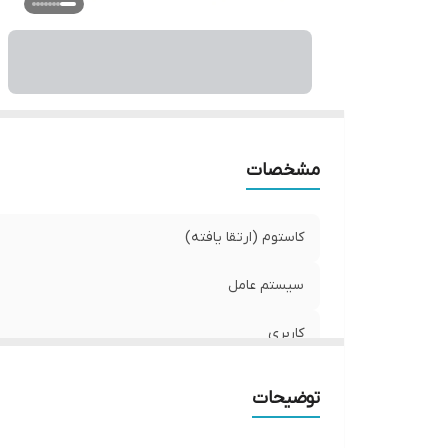
C
قا
اق
ر
مشخصات
کاستوم (ارتقا یافته)
سیستم عامل
کاربری
سایر توضیحات حافظه داخلی
توضیحات
تعداد پورت USB 3.2