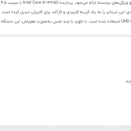
یک عدد (از نوع USB 3.2 Gen1) با پشتیبانی از شارژر Power Delivery و DisplayPort 1.2)
Graphics از خانوادة پردازنده‌های گرافیکی مدل‌های UHD Intel استفاده شده است. با تاچ‌پد با چند لمس به‌صور
صفحه نمایش مات , وبکم
شارژر / دفترچه راهنما
برای حفظ حریم خصوصی، اسپیک
خاکستری
ید.