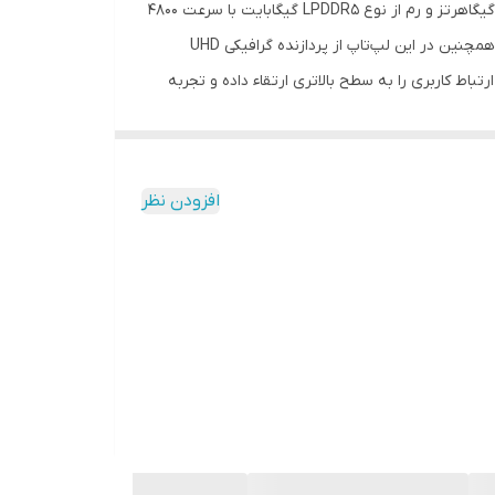
لپ‌تاپ IdeaPad Slim 3 15IRU8 با طراحی منحصربه‌فرد و ویژگی‌های برجسته ارائه می‌شود. پردازنده Intel Core i3-1335U با سرعت 4.5 گیگاهرتز و رم از نوع LPDDR5 گیگابایت با سرعت 4800
مگاهرتز، به همراه انواع درگاه‌های ارتباطی متنوع و کاربردی، این لپ‌تاپ را به یک گزینه کاربردی و کارآمد برای کاربران تبدیل کرده است. همچنین در این لپ‌تاپ از پردازنده گرافیکی UHD
ت هم‌زمان، این دستگاه ارتباط کاربری را به سطح بالاتری ارتقاء داده و تجربه
کامل و چندوجهی را ارائه می‌دهد. با باتری سه سلولی با ظرفیت 47 وات ساعت، این دستگاه قدرتمند طول عمر باتری بلندی را فراهم می‌کند. وجود وب‌کم با کیفیت 720p و Privacy Shutter
رهای استریو با بهینه‌سازی توسط Dolby Audio و توان 1.5 وات، و صفحه‌نمایش Full HD 15.6 اینچی با رزولوشن بالا و میزان روشنایی مناسب، تجربه چشمگیری
افزودن نظر