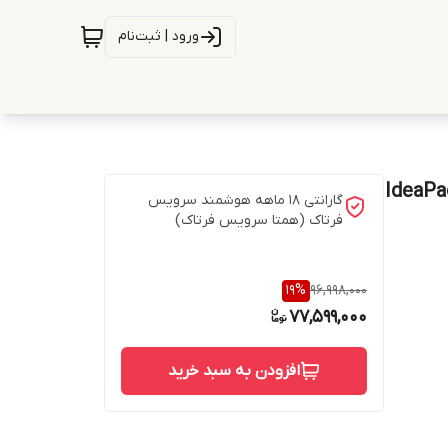
ورود | ثبت‌نام
IdeaPad Sli-
گارانتی 18 ماهه هوشمند سرویس
فرتاک (همتا سرویس فرتاک)
19
%
96,998,000
77,599,000
افزودن به سبد خرید