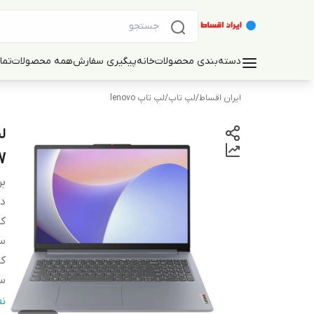
دسته‌بندی محصولات
خانه
پیگیری سفارش
همه محصولات
تما
ایران اقساط
/
لپ تاپ
/
لپ تاپ lenovo
W
بر
دس
کا
س
کا
سا
تع
ن