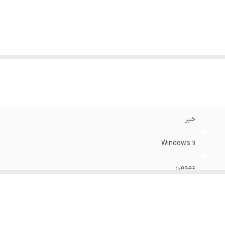
تعداد پورت USB
Type-
:
Delivery و DisplayPort 1.2)
بلیت‌های دستگاه
:
صفحه نمایش مات , وبکم
لام همراه
:
شارژر / دفترچه راهنما
نگ
:
خاکستری
خیر
Windows 11
عمومی
قابلیت ارتقا دارد
دو عدد (از نوع Gen 1)