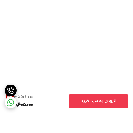
175,506,000
19
%
افزودن به سبد خرید
140,405,000