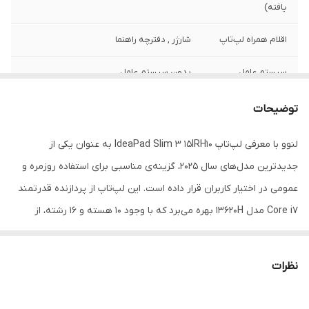
یافته)
اقلام همراه لپ‌تاپ
شارژر , دفترچه راهنما
سیستم عامل
بدون سیستم عامل
کاربری
عمومی
توضیحات
رنگ
خاکستری
لنوو با معرفی لپ‌تاپ IdeaPad Slim 3 15IRH10 به عنوان یکی از
جدیدترین مدل‌های سال ۲۰۲۵، گزینه‌ی مناسبی برای استفاده روزمره و
عمومی در اختیار کاربران قرار داده است. این لپ‌تاپ از پردازنده قدرتمند
Core i7 مدل 13620H بهره می‌برد که با وجود 10 هسته و 16 رشته، از
توانایی لازم برای انجام پردازش‌های مورد نیاز کاربر برخوردار است. در کنار
پردازنده مرکزی، واحد پردازش گرافیکی یکپارچه UHD در نظر گرفته شده
نظرات
که برای امور روزمره و عمومی کفایت می‌کند. حافظه رم DDR5 با فرکانس
۴۸۰۰ مگاهرتز و حافظه SSD پرسرعت از دیگر نکات حائز اهمیت این