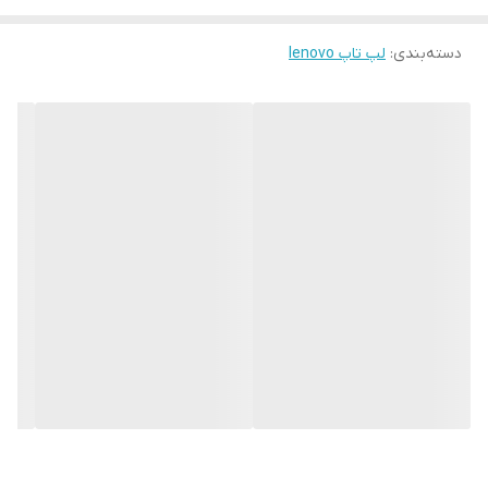
لپ‌تاپ به شمار می‌آیند‌. صفحه‌نمایش ۱۵.۳ اینچی از پنل IPS با زوایای
دسته‌بندی
:
لپ تاپ lenovo
دید گسترده و دقت رنگ مناسب طراحی ساده و ظریف، درگاه‌های متنوع
و نورپردازی کیبورد برخی دیگر از ویژگی‌های این میان‌رده کاربردی هستند‌.