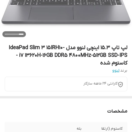
لپ تاپ 15.3 اینچی لنوو مدل IdeaPad Slim 3 15IRH10-
i7 13620H-16GB DDR5 4800MHz-512GB SSD-IPS -
کاستوم شده
برند:
لنوو
گارانتی 24 ماهه سازگار
مشخصات
کاستوم (ارتقا
بله