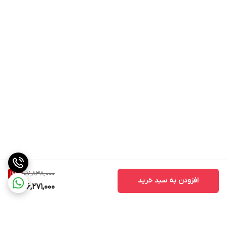
107,838,000
19
%
افزودن به سبد خرید
86,271,000