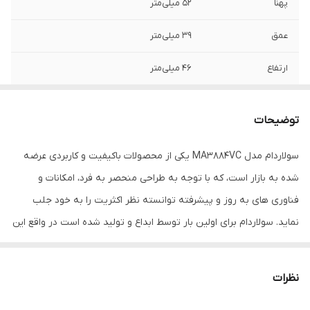
پهنا
۵۲ میلی‌متر
عمق
۳۹ میلی‌متر
ارتفاع
۴۶ میلی‌متر
وزن
16 کیلوگرم
توضیحات
امکانات و
تایمر
قابلیت‌های
سولاردام مدل MA3884VC یکی از محصولات باکیفیت و کاربردی عرضه
مایکروویو/مایکروفر
شده به بازار است، که با توجه به طراحی منحصر به فرد، امکانات و
جهت باز شدن در
به سمت پایین
فناوری های به روز و پیشرفته توانسته نظر اکثریت را به خود جلب
نماید. سولاردام برای اولین بار توسط ابداع و تولید شده است در واقع این
ظرفیت
38 لیتر
محصول ترکیبی از مایکروویو و گریل می باشد که به چند برنامه پخت و
امکانات آماده سازی
پخت ترکیبی , یخ‌زدایی , گریل , برنامه پذیری ,
پز مجهز شده است، این ترکیب موجب می گردد تا دمای مواد غذایی در
غذا
برنامه پخت
نظرات
کمترین مدت زمان به بیشترین درجه برسد. در داخل محفظه ی پخت فر
تعداد برنامه
۱۲