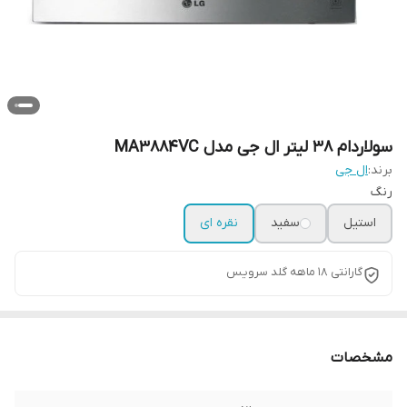
سولاردام 38 لیتر ال جی مدل MA3884VC
برند:
ال جی
رنگ
استیل
سفید
نقره ای
گارانتی 18 ماهه گلد سرویس
مشخصات