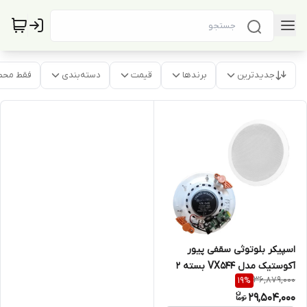
جدیدترین
برندها
قیمت
دسته‌بندی
فقط محص
اسپیکر بلوتوثی سقفی پیور
آکوستیک مدل VX544 بسته 2
36,879,000
19
%
عددی
29,504,000