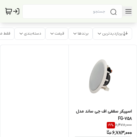
پربازدیدترین
برندها
قیمت
دسته‌بندی
فقط م
اسپیکر سقفی اف جی ساند مدل
FG-758
8,478,000
19
%
6,783,000