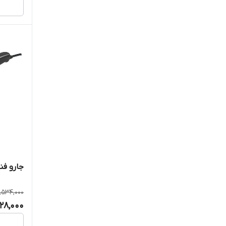
جارو فندک
4,534,000
628,000