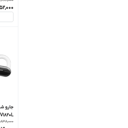
2,689,000
152,000
جارو شا
V1820L
,838,000