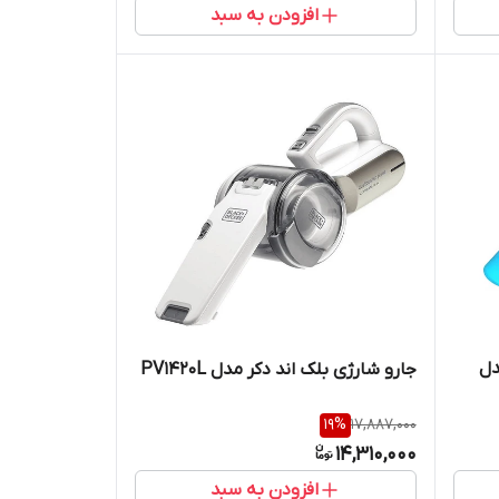
افزودن به سبد
دل
جارو شارژی بلک اند دکر مدل PV1420L
19
%
17,887,000
14,310,000
افزودن به سبد