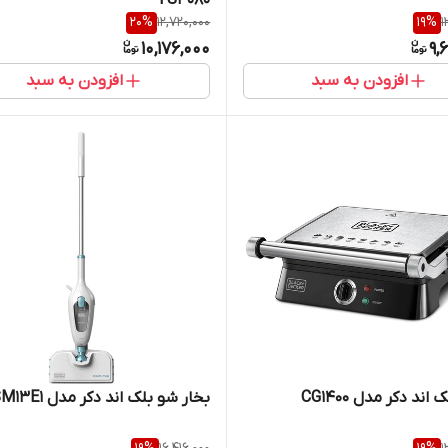
20
%
12,720,000
19
%
1
10,176,000
9,
افزودن به سبد
افزودن به سبد
اند دکر مدل CG1400
بخار شو بلک اند دکر مدل FSM13E1