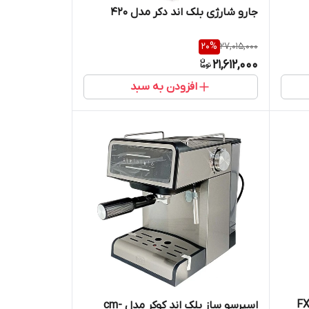
جارو شارژی بلک اند دکر مدل 420
20
%
27,015,000
21,612,000
افزودن به سبد
اسپرسو ساز بلک اند کوکر مدل cm-