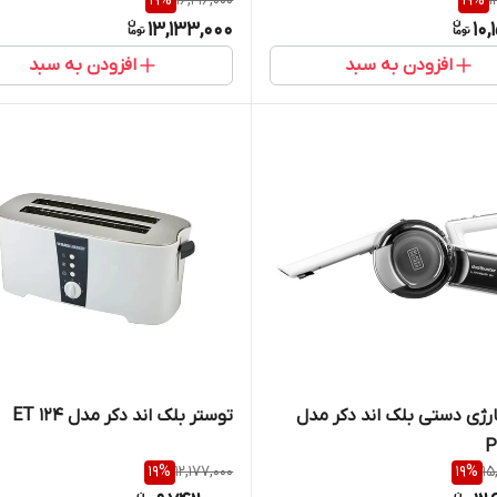
19
%
16,416,000
19
%
1
13,133,000
10,
افزودن به سبد
افزودن به سبد
رژی دستی بلک اند دکر مدل
توستر بلک اند دکر مدل ET 124
P
19
%
12,177,000
19
%
15