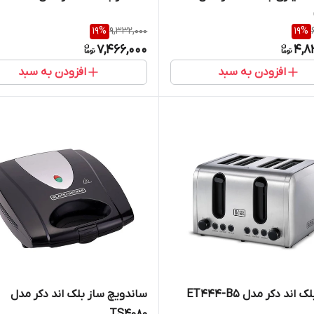
19
%
9,332,000
19
%
7,466,000
4,8
افزودن به سبد
افزودن به سبد
اند دکر مدل ET444-B5
ساندویچ ساز بلک اند دکر مدل
TS4080