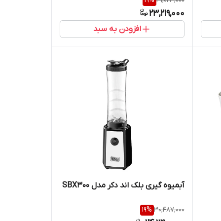
19
%
29,023,000
23,219,000
افزودن به سبد
آبمیوه گیری بلک اند دکر مدل SBX300
19
%
30,487,000