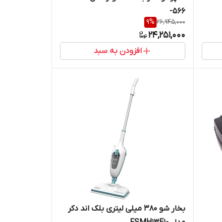
-566
9
%
26,945,000
24,251,000
افزودن به سبد
بخار شو 380 میلی لیتری بلک اند دکر