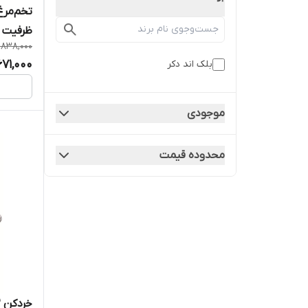
ظرفیت 
,838,000
671,000
بلک اند دکر
موجودی
محدوده قیمت