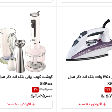
اتو بخار 1750 وات بلک اند دکر مدل
گوشت کوب برقی بلک اند دکر مد
SB4000
X1
19
%
13,781,000
19
%
11,025,000
5,7
افزودن به سبد
افزودن به سبد