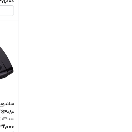
671,000
ساندویچ
TS4080
2,039,000
632,000