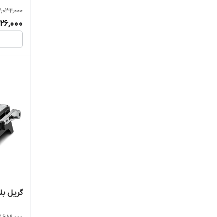
2,032,000
626,000
گریل بلک 