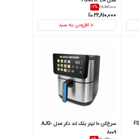
مدل FSMH13E10
19
%
28,512,000
22,810,000
افزودن به سبد
سرخ‌کن 10 لیتر بلک اند دکر مدل AJG-
8009