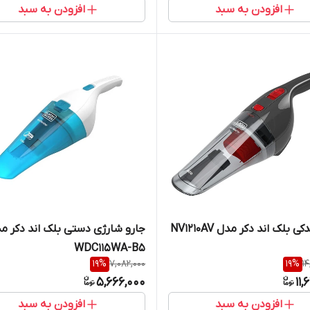
افزودن به سبد
افزودن به سبد
ی بلک اند دکر مدل NV1210AV
جارو شارژی دستی بلک اند دکر م
WDC115WA-B5
19
%
7,082,000
19
%
1
5,666,000
11,
افزودن به سبد
افزودن به سبد