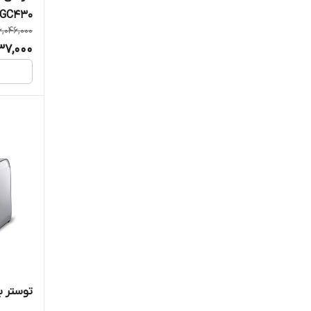
GC430
6,046,000
37,000
توستر بلک 