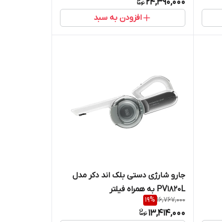
24,390,000
افزودن به سبد
جارو شارژی دستی بلک اند دکر مدل
PV1820L به همراه فیلتر
19
%
16,767,000
13,414,000