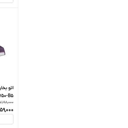
750-B5
7,198,000
59,000