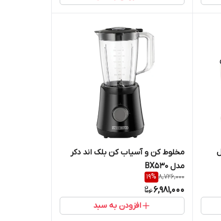
ل
مخلوط کن و آسیاب کن بلک اند دکر
مدل BX530
19
%
8,726,000
6,981,000
افزودن به سبد