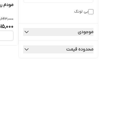
مودم روتر ADSL بی لونگ
بی لونگ
,643,000
515,000
موجودی
محدوده قیمت