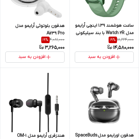
ساعت هوشمند 1.39 اینچی اُرایمو
هدفون بلوتوثی اُرایمو مدل
مدل Watch 2R با بند سیلیکونی
Air39 Pro
4,081,000
18,224,000
19
%
19
%
3,265,000
14,580,000
افزودن به سبد
افزودن به سبد
هدفون اورایمو مدل SpaceBuds
هندزفری اُرایمو مدل OM-1