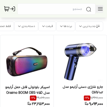
جدیدترین
برندها
قیمت
دسته‌بندی
فقط محص
جارو شارژی دستی اُرایمو مدل
اسپیکر بلوتوثی قابل حمل اُرایمو
OHV-102
مدل Oraimo BOOM OBS-75D
29,066,000
11,367,000
19
%
19
%
23,253,000
9,094,000