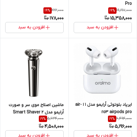
Pro
222,000
19,197,000
19
%
19
%
178,000
15,358,000
افزودن به سبد
افزودن به سبد
ایرپاد بلوتوثی اُرایمو مدل 1 ا air-
ماشین اصلاح موی سر و صورت
ro3 airpods pro
اُرایمو مدل Smart Shaver 2
5,634,000
6,494,000
19
%
19
%
Magnet
4,508,000
5,196,000
افزودن به سبد
افزودن به سبد