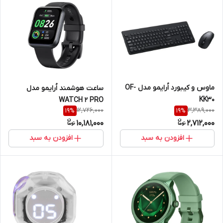
ماوس و کیبورد اُرایمو مدل OF-
ساعت هوشمند اُرایمو مدل
KK30
WATCH 2 PRO
12,726,000
3,389,000
19
%
19
%
10,181,000
2,712,000
افزودن به سبد
افزودن به سبد