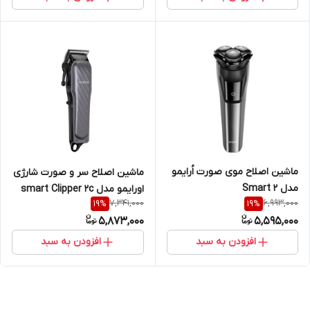
ماشین اصلاح موی صورت اُرایمو
ماشین اصلاح سر و صورت شارژی
مدل Smart 2
اورایمو مدل smart Clipper 2c
7,341,000
6,993,000
19
%
19
%
5,873,000
5,595,000
افزودن به سبد
افزودن به سبد