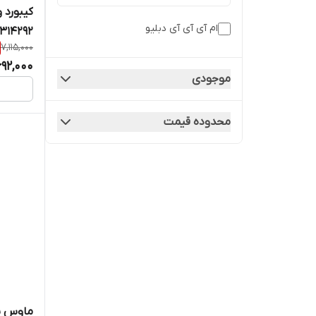
کیبورد 
ام آی آی آی دبلیو
4292-MW24PB03
7,115,000
692,000
موجودی
محدوده قیمت
ماوس بی