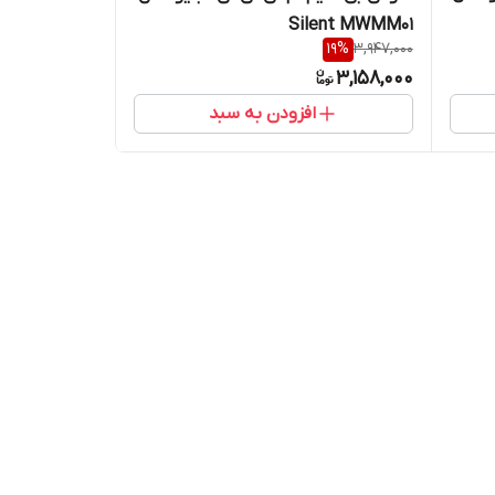
Silent MWMM01
19
%
3,947,000
3,158,000
افزودن به سبد