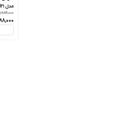
مدل MW23M21
1,984,000
588,000