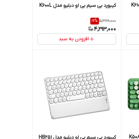
کیبورد بی سیم بی او دبلیو مدل K600L
19
%
5,366,000
4,293,000
افزودن به سبد
کیبورد بی سیم بی او دبلیو مدل HB251