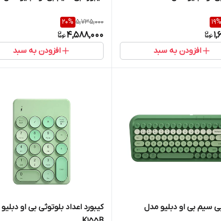
20
%
5,735,000
19
4,588,000
1,
افزودن به سبد
افزودن به سبد
بی سیم بی او دبلیو مدل
کیبورد اعداد بلوتوثی بی او دبلیو
K155B