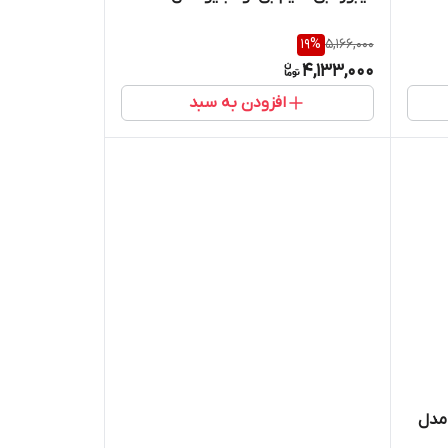
19
%
5,166,000
4,133,000
افزودن به سبد
 مدل