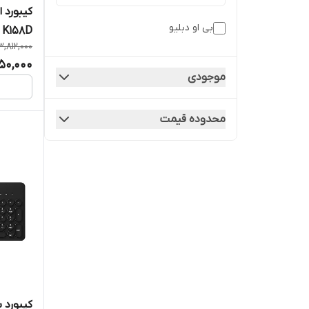
کیبورد 
بی او دبلیو
K158D
3,812,000
50,000
موجودی
محدوده قیمت
کیبورد بی