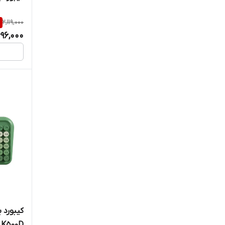
%
2,119,000
696,000
کیبورد 
K500D