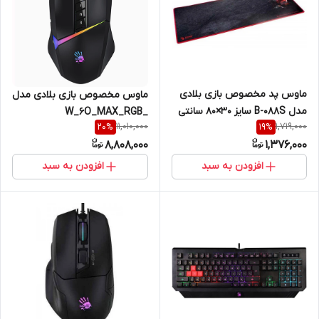
ماوس پد مخصوص بازی بلادی
ماوس مخصوص بازی بلادی مدل
مدل B-088S سایز 30×80 سانتی
W_6O_MAX_RGB_
11,010,000
1,719,000
20
%
19
%
متر
ACTIVATED
8,808,000
1,376,000
افزودن به سبد
افزودن به سبد