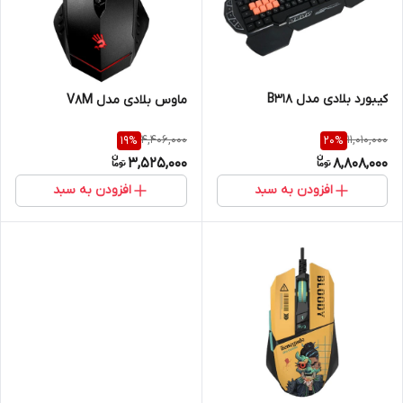
کیبورد بلادی مدل B318
ماوس بلادی مدل V8M
4,406,000
11,010,000
19
%
20
%
3,525,000
8,808,000
افزودن به سبد
افزودن به سبد