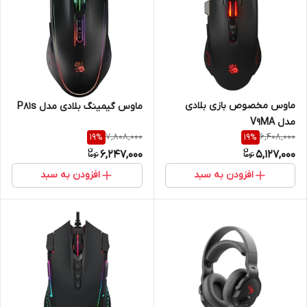
ماوس مخصوص بازی بلادی
ماوس گیمینگ بلادی مدل P81s
مدل V9MA
7,808,000
6,408,000
19
%
19
%
6,247,000
5,127,000
افزودن به سبد
افزودن به سبد