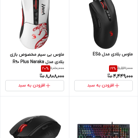
ماوس بلادی مدل ES5
ماوس بی سیم مخصوص بازی
بلادی مدل R90 Plus Naraka
11,010,000
5,561,000
20
%
19
%
Activated
8,808,000
4,449,000
افزودن به سبد
افزودن به سبد