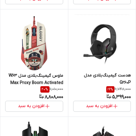
هدست گیمینگ بلادی مدل
ماوس گیمینگ بلادی مدل W63
G260P
Max Proxy Boom Activated
11,010,000
6,748,000
20
%
19
%
8,808,000
5,399,000
افزودن به سبد
افزودن به سبد