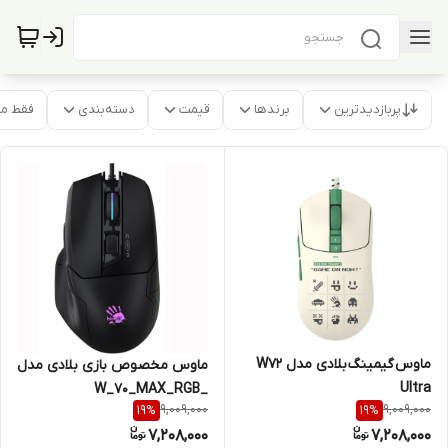
پربازدیدترین
برندها
قیمت
دسته‌بندی
فقط م
ماوس گیمینگ بلادی مدل W72
ماوس مخصوص بازی بلادی مدل
Ultra
W_70_MAX_RGB_
9,009,000
9,009,000
19
%
19
%
ACTIVATED
7,208,000
7,208,000