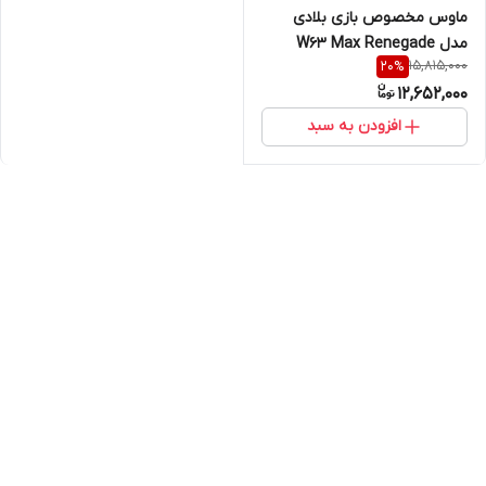
ماوس مخصوص بازی بلادی
مدل W63 Max Renegade
15,815,000
20
%
Sunset Activated
12,652,000
افزودن به سبد