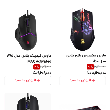
ماوس مخصوص بازی بلادی
ماوس گیمینگ بلادی مدل W95
مدل A60
MAX Activated
12,011,000
10,210,000
19
%
20
%
9,609,000
8,168,000
افزودن به سبد
افزودن به سبد