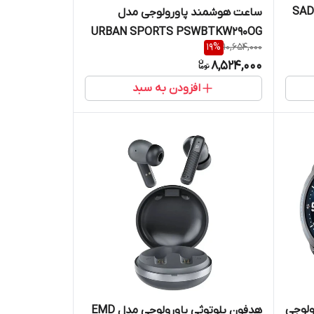
دفون بلوتوثی پاورولوجی مدل SAD
ساعت هوشمند پاورولوجی مدل
URBAN SPORTS PSWBTKW290OG
19
%
10,654,000
با بند سیلیکونی
8,524,000
افزودن به سبد
ی پاورولوجی
هدفون بلوتوثی پاورولوجی مدل EMD