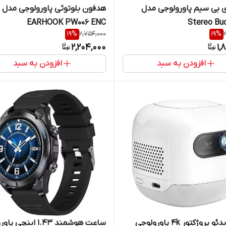
 بی سیم پاورولوجی مدل
ه
EARHOOK PW006 ENC
Stereo Bu
19
%
2,754,000
19
%
2,204,000
1,
افزودن به سبد
افزودن به سبد
مینی ویدئو پروژکتور 4k پاورولوجی
ساعت هوشمند 1.43 اینچ