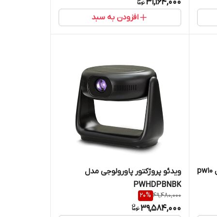
31,164,000
افزودن به سبد
p
ویدئو پروژکتور پاورولوجی مدل
PWHDPBNBK
20
%
49,480,000
39,584,000