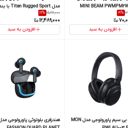
مدل Titan Rugged Sport با ب
19
%
15,611,000
19
%
8
سیلکونی
12,489,000
70,0
افزودن به سبد
افزودن به سبد
هدست بی سیم پاورولوجی مدل MON
FASHION QUARD PLANET
PWLAU003 