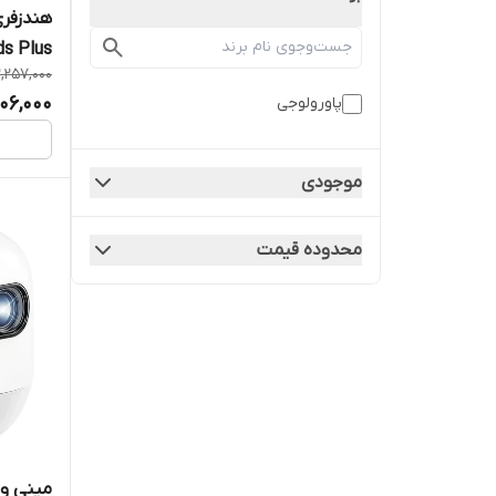
هندزفری
ds Plus
2,257,000
806,000
پاورولوجی
موجودی
محدوده قیمت