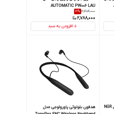
ند
AUTOMATIC PW006 LAU
19
%
3,484,000
2,788,000
افزودن به سبد
هندزفری بلوتوثی پاورولوجی مدل NGR
هدفون بلوتوثی پاورولوجی مدل