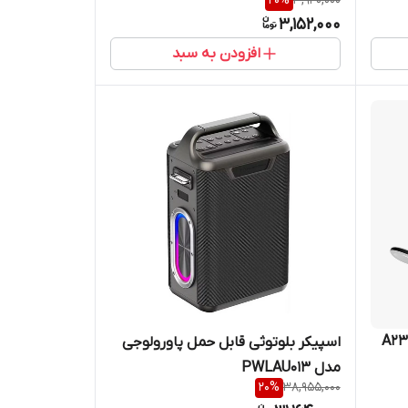
20
%
3,940,000
3,152,000
افزودن به سبد
اسپیکر بلوتوثی قابل حمل پاورولوجی
مدل PWLAU013
20
%
38,955,000