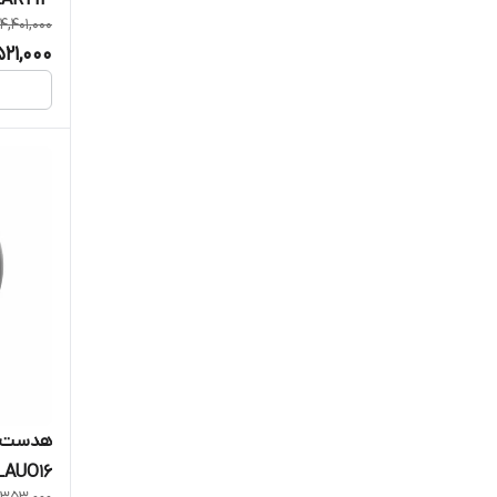
4,401,000
521,000
هدست ب
AUO16