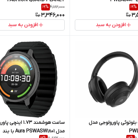
19
%
4,182,000
19
%
3,346,000
3,
افزودن به سبد
افزودن به سبد
لوتوثی پاورولوجی مدل
ساعت هوشمند 1.73 اینچ
PWL
مدل Aura PSWASW1801 با بند