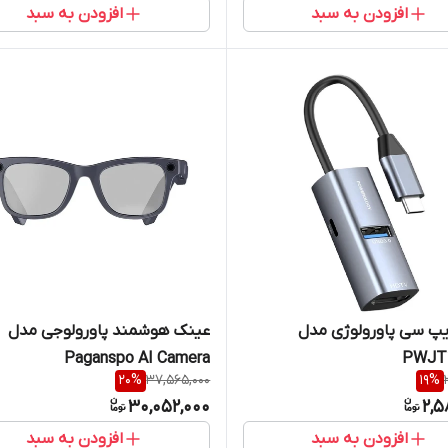
افزودن به سبد
افزودن به سبد
یپ سی پاورولوژی مدل
عینک هوشمند پاورولوجی مدل
Paganspo AI Camera
PWJT
20
%
37,565,000
19
%
30,052,000
2,5
افزودن به سبد
افزودن به سبد