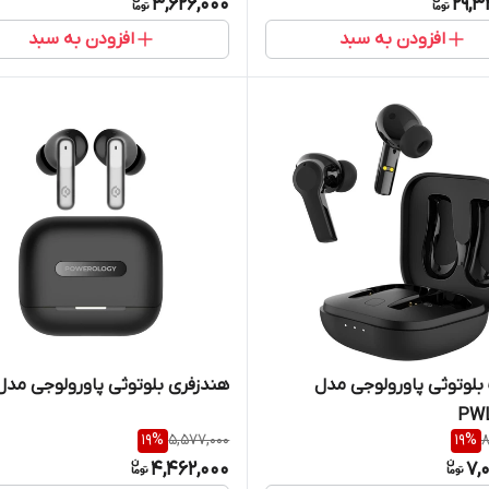
3,626,000
29,3
افزودن به سبد
افزودن به سبد
لوتوثی پاورولوجی مدل
هندزفری بلوتوثی پاورولوجی مدل w10
PWL
19
%
5,577,000
19
%
8
4,462,000
7,