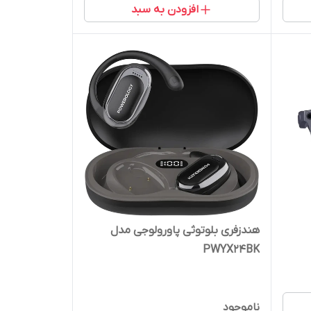
افزودن به سبد
هندزفری بلوتوثی پاورولوجی مدل
PWYX24BK
ناموجود