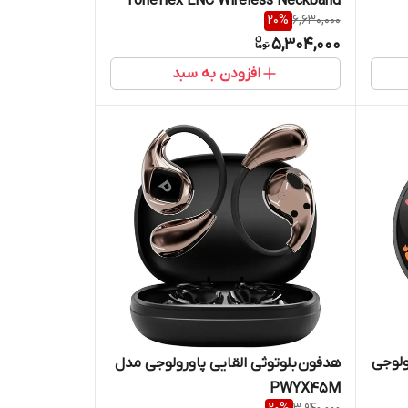
Toneflex ENC Wireless Neckband
20
%
6,630,000
5,304,000
افزودن به سبد
ی پاورولوجی
هدفون بلوتوثی القایی پاورولوجی مدل
PWYX45M