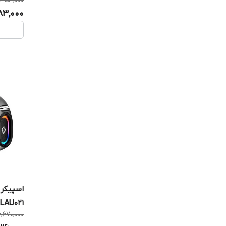
,353,000
83,000
اسپیکر 
LAU021
,670,000