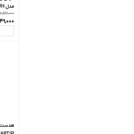
مدل MINI BEAM PWMPM2WH
7,561,000
49,000
EARTIP