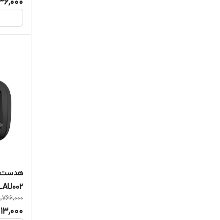
36,000
هدست ب
AU002
,766,000
013,000