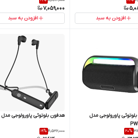
19
%
8,823,000
19
%
6
سیلیکونی
7,059,000
5,0
افزودن به سبد
افزودن به سبد
بلوتوثی پاورولوجی مدل
هدفون بلوتوثی پاورولوجی مدل A23
PW
19
%
4,532,000
20
%
36