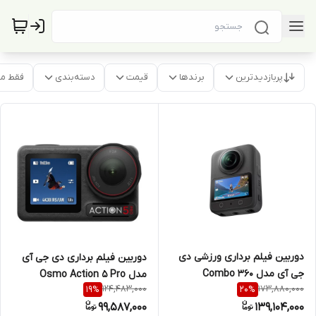
پربازدیدترین
برندها
قیمت
دسته‌بندی
فقط م
دوربین فیلم برداری ورزشی دی
دوربین فیلم برداری دی جی آی
جی آی مدل Combo 360
مدل Osmo Action 5 Pro
124,483,000
173,880,000
19
%
20
%
essential Combo ac004
99,587,000
139,104,000