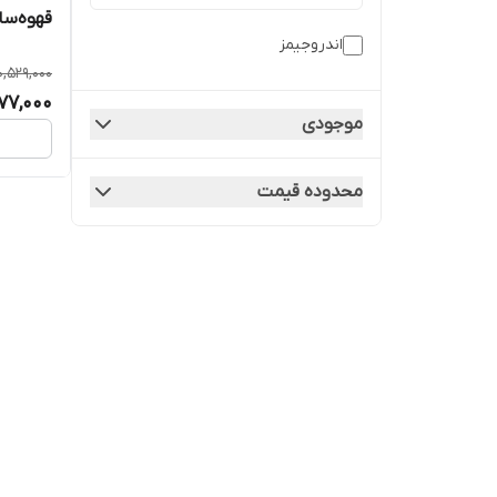
قهوه‌ساز ا
اندروجیمز
0,529,000
477,000
موجودی
محدوده قیمت