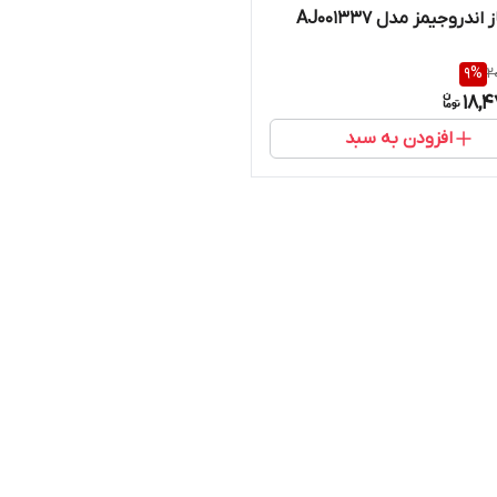
ندروجیمز مدل AJ001337
9
%
2
18,
افزودن به سبد