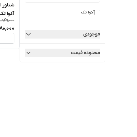
شناور 
آکوا تک
آکوا تک مد
1,849,000
480,000
موجودی
محدوده قیمت