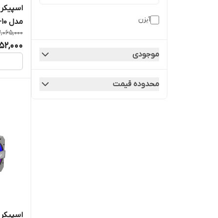
اسپیکر 
آیزن
مدل ES-10
,065,000
52,000
موجودی
محدوده قیمت
اسپیکر 