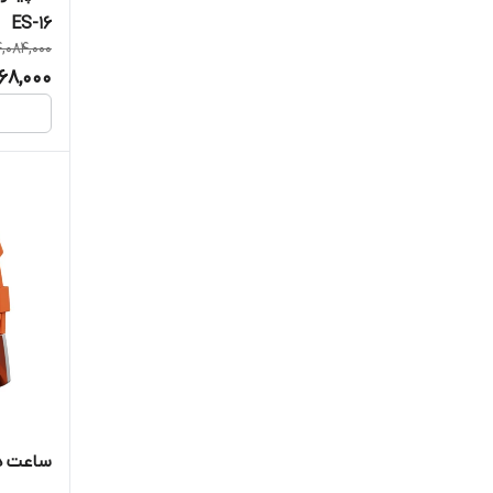
ES-16
,084,000
68,000
ساعت هوش