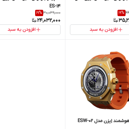
ES-14
19
%
30,039,000
19
%
44
24,032,000
35,2
افزودن به سبد
افزودن به سبد
مند اِیزن مدل ESW-02