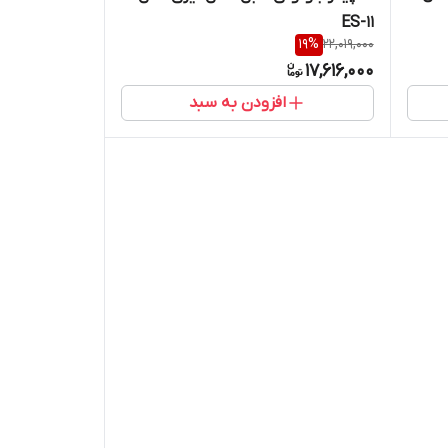
ES-11
19
%
22,019,000
17,616,000
افزودن به سبد