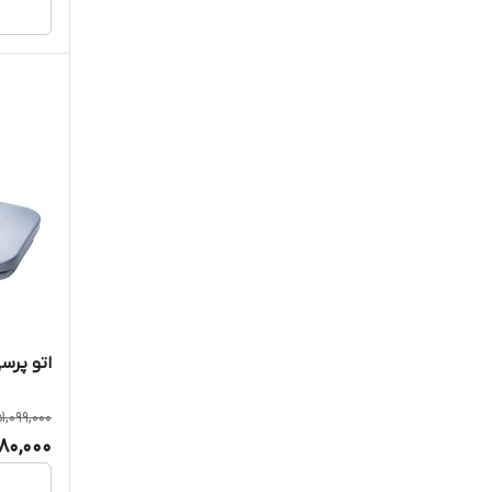
اتو پرسی 
1,099,000
80,000