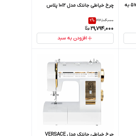
اتو پرس 1600 وات جانتک مدل 5700 به
چرخ خیاطی جانتک مدل 1012 پلاس
9
%
33,104,000
29,794,000
افزودن به سبد
چرخ خیاطی جانتک مدل VERSACE