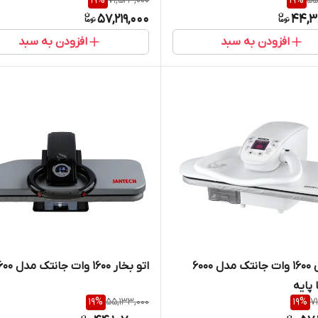
19
%
71,523,000
19
%
55
57,219,000
44,3
افزودن به سبد
افزودن به سبد
اتو پرس 1600 وات جانتک مدل 6000
اتو بخار 1600 وات جانتک مدل eco 600
 پایه
19
%
55,133,000
19
%
7