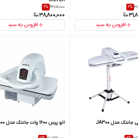
9
%
43,111,000
9
%
35
38,800,000
31,
افزودن به سبد
افزودن به سبد
جانتک مدل JA300
اتو پرس 1600 وات جانتک مدل 5500