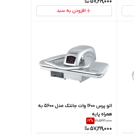
57,219,000
افزودن به سبد
اتو پرس 1600 وات جانتک مدل 5600 به
همراه پایه
19
%
71,523,000
57,219,000