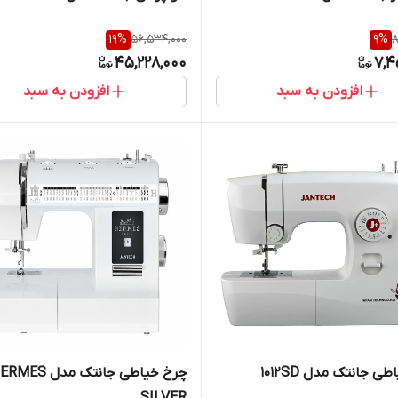
19
%
56,534,000
9
%
8
45,228,000
7,4
افزودن به سبد
افزودن به سبد
ی جانتک مدل 1012SD
چرخ خیاطی جانتک مدل ES
SILVER