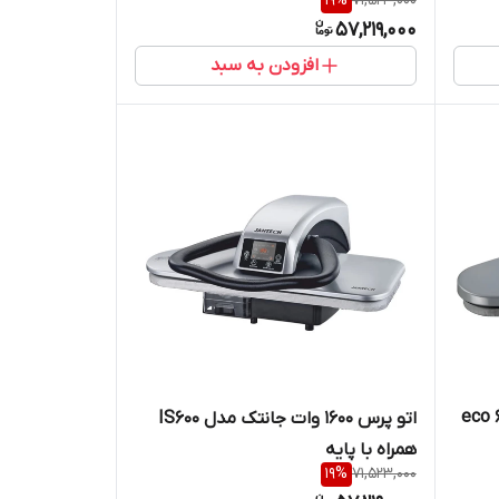
19
%
71,523,000
57,219,000
افزودن به سبد
اتو پرس 1600 وات جانتک مدل IS600
همراه با پایه
19
%
71,523,000