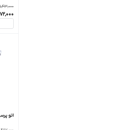
,413,000
872,000
اتو پرسی 