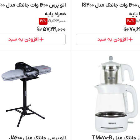
اتو پرس 1600 وات جانتک مدل IS400
 پایه
همراه پایه
19
%
71,523,000
20
%
88
57,219,000
70,6
افزودن به سبد
افزودن به سبد
انتک مدل TM070-B
اتو پرسی جانتک مدل JA600