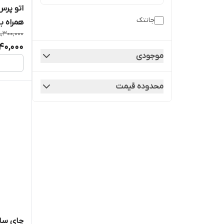
جانتک
همراه با
,300,000
40,000
موجودی
محدوده قیمت
چای ساز ج