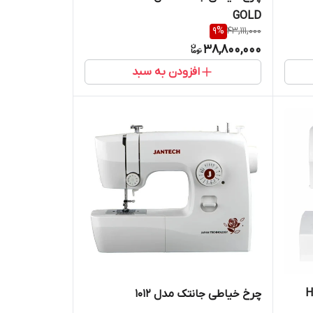
GOLD
9
%
43,111,000
38,800,000
افزودن به سبد
HERM
چرخ خیاطی جانتک مدل 1012