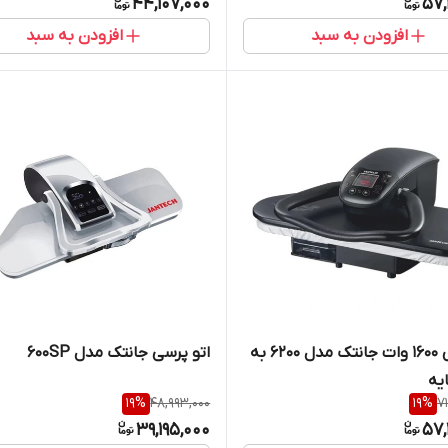
44,107,000
57,
افزودن به سبد
افزودن به سبد
اتو پرس 1600 وات جانتک مدل 6200 به
اتو پرسی جانتک مدل 600SP
یه
19
%
48,993,000
19
%
7
39,195,000
57,