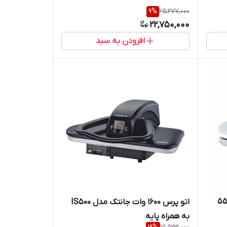
9
%
25,277,000
22,750,000
افزودن به سبد
اتو پرس 1600 وات جانتک مدل IS500
به همراه پایه