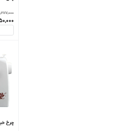
,277,000
50,000
چرخ خیاط