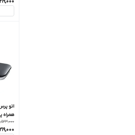
219,000
همراه پا
1,523,000
219,000