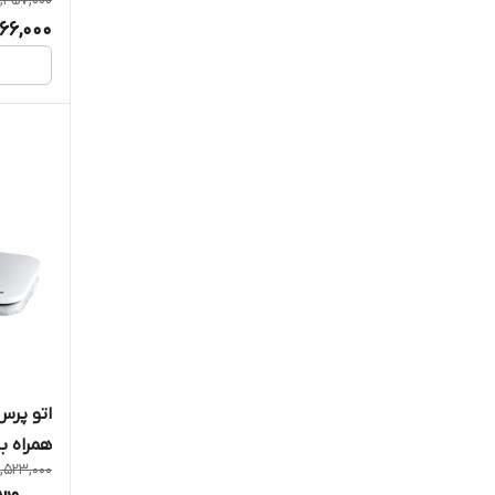
,457,000
66,000
همراه با
1,523,000