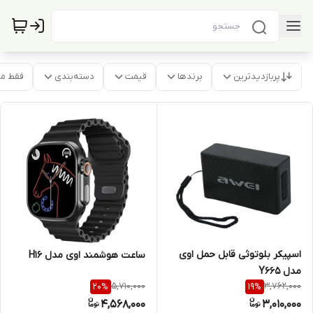
پربازدیدترین
برندها
قیمت
دسته‌بندی
فقط م
اسپیکر بلوتوثی قابل حمل اوی
ساعت هوشمند اوی مدل H16
مدل Y665
5,710,000
3,762,000
20
%
19
%
4,568,000
3,010,000