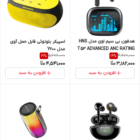
هدفون بی سیم اوی مدل HNS
اسپیکر بلوتوثی قابل حمل آوی
T53 ADVANCED ANC RATING
مدل Y200
5,676,000
3,977,000
19
%
19
%
4,541,000
3,182,000
افزودن به سبد
افزودن به سبد