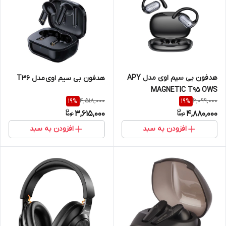
هدفون بی سیم اوی مدل APY
هدفون بی سیم اوی مدل T36
MAGNETIC T95 OWS
4,518,000
6,099,000
19
%
19
%
3,615,000
4,880,000
افزودن به سبد
افزودن به سبد