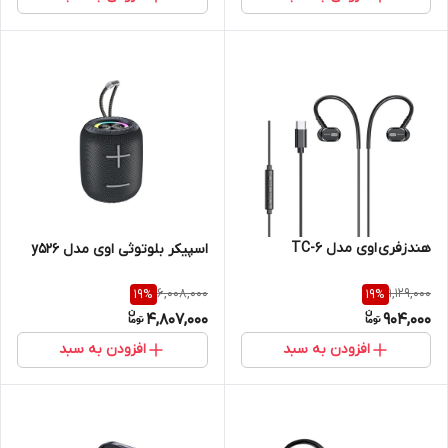
هندزفری اوی مدل TC-6
اسپیکر بلوتوثی اوی مدل y526
6,008,000
1,129,000
19
%
19
%
4,807,000
904,000
افزودن به سبد
افزودن به سبد