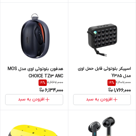
اسپیکر بلوتوثی قابل حمل اوی
هدفون بلوتوثی اوی مدل MOS
مدل Y385
CHOICE TZ13 ANC
7,667,000
2,207,000
19
%
19
%
6,134,000
1,766,000
افزودن به سبد
افزودن به سبد