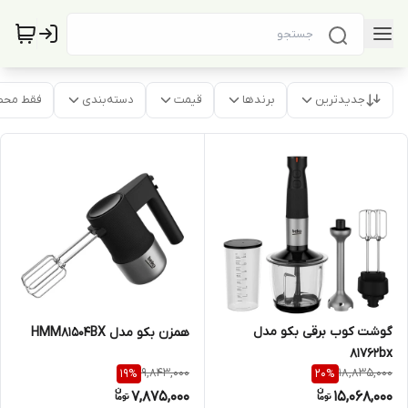
جدیدترین
برندها
قیمت
دسته‌بندی
فقط محص
گوشت کوب برقی بکو مدل
همزن بکو مدل HMM81504BX
81762bx
9,843,000
18,835,000
19
%
20
%
7,875,000
15,068,000