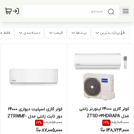
پربازدیدترین
برندها
قیمت
دسته‌بندی
فقط م
کولر گازی 24000 اینورتر زانتی
کولر گازی اسپلیت دیواری 24000
مدل ZTSD-24HD1RAPA
دور ثابت زانتی مدل ZTRWMF-
108,756,000
185,904,000
19
%
19
%
24HR2AEAW
87,005,000
148,724,000