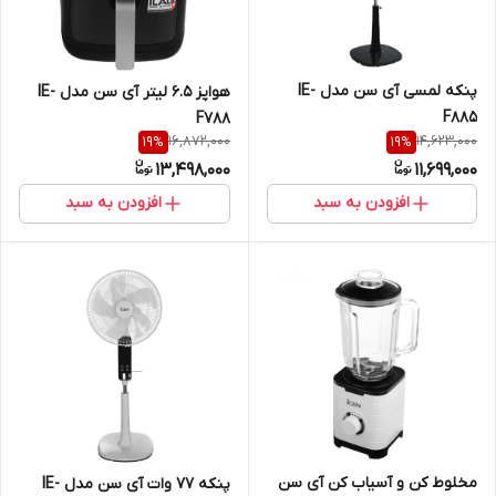
پنکه لمسی آی سن مدل IE-
هواپز 6.5 لیتر آی سن مدل IE-
F885
F788
16,872,000
14,623,000
19
%
19
%
13,498,000
11,699,000
افزودن به سبد
افزودن به سبد
مخلوط کن و آسیاب کن آی سن
پنکه 77 وات آی سن مدل IE-