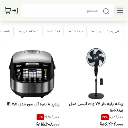
پربازدیدترین
برندها
قیمت
دسته‌بندی
فقط م
پنکه پایه دار 77 وات آیسن مدل
پلوپز 8 نفره آی سن مدل IE-781
IE-F888
19,509,000
8,029,000
19
%
19
%
15,608,000
6,424,000