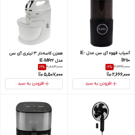
آسیاب قهوه آی سن مدل IE-
همزن کاسه‌دار 3 لیتری آی سن
B250
مدل IE-M422
6,883,000
3,332,000
19
%
19
%
5,507,000
2,666,000
افزودن به سبد
افزودن به سبد