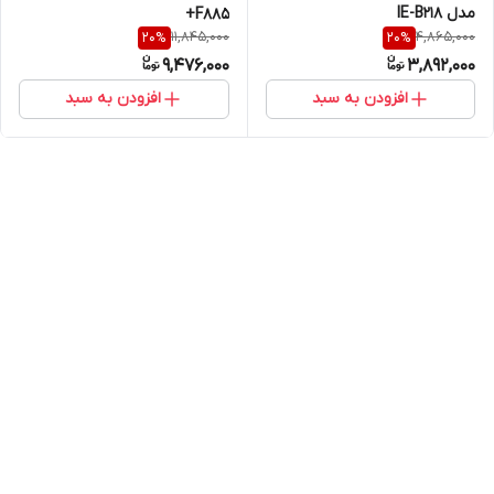
مدل IE-B218
F885+
11,845,000
4,865,000
20
%
20
%
9,476,000
3,892,000
افزودن به سبد
افزودن به سبد