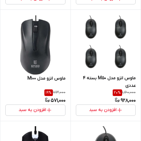
ماوس انزو مدل M50 بسته ۴
ماوس انزو مدل M100
عددی
713,000
1,160,000
19
%
20
%
571,000
928,000
افزودن به سبد
افزودن به سبد