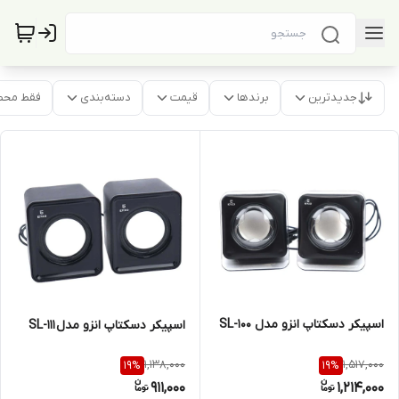
جدیدترین
برندها
قیمت
دسته‌بندی
فقط محص
اسپیکر دسکتاپ انزو مدل SL-100
اسپیکر دسکتاپ انزو مدل SL-111
1,138,000
1,517,000
19
%
19
%
911,000
1,214,000