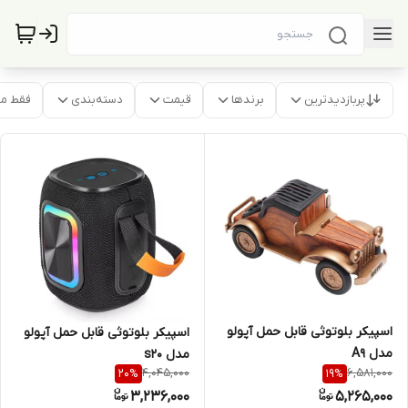
پربازدیدترین
برندها
قیمت
دسته‌بندی
فقط م
اسپیکر بلوتوثی قابل حمل آپولو
اسپیکر بلوتوثی قابل حمل آپولو
مدل A9
مدل s20
4,045,000
6,581,000
20
%
19
%
3,236,000
5,265,000