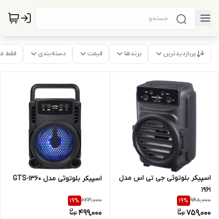
پربازدیدترین
برندها
قیمت
دسته‌بندی
فقط م
اسپیکر بلوتوثی جی تی اس مدل
اسپیکر بلوتوثی مدل GTS-1360
1961
623,000
948,000
19
%
19
%
499,000
759,000