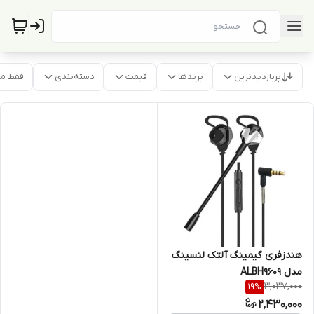
پربازدیدترین
برندها
قیمت
دسته‌بندی
فقط م
هندزفری گیمینگ آلتک لنسینگ
مدل ALBH9609
3,037,000
19
%
2,430,000