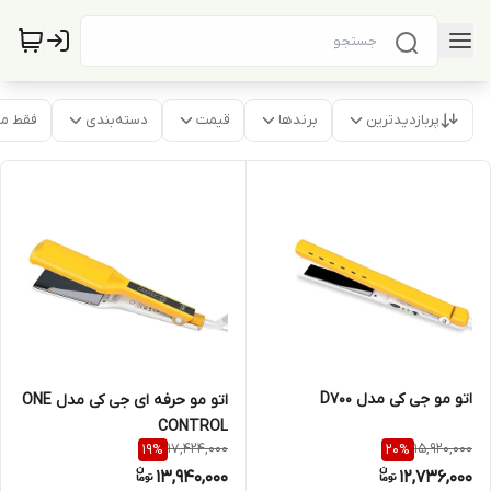
پربازدیدترین
برندها
قیمت
دسته‌بندی
فقط م
اتو مو جی کی مدل D700
اتو مو حرفه ای جی کی مدل ONE
CONTROL
17,424,000
15,920,000
19
%
20
%
13,940,000
12,736,000