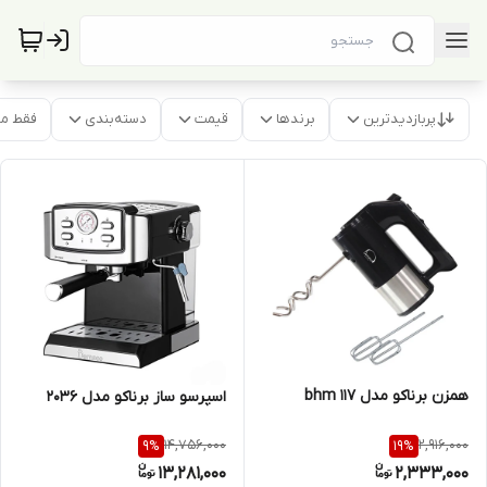
پربازدیدترین
برندها
قیمت
دسته‌بندی
فقط م
همزن برناکو مدل bhm 117
اسپرسو ساز برناکو مدل 2036
14,756,000
2,916,000
9
%
19
%
13,281,000
2,333,000