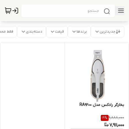
جدیدترین
برندها
قیمت
دسته‌بندی
فقط محص
بخارگر رادکس مدل RA9200
9,888,000
19
%
7,911,000