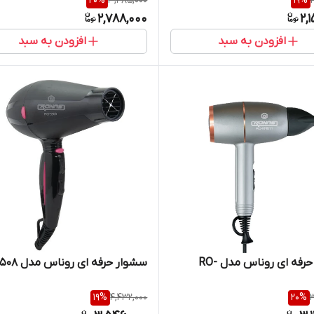
20
%
3,485,000
19
%
2,788,000
2,
افزودن به سبد
افزودن به سبد
سشوار حرفه ای روناس مدل RO-
سشوار حرفه ای روناس مدل RO-5508
19
%
4,432,000
20
%
3