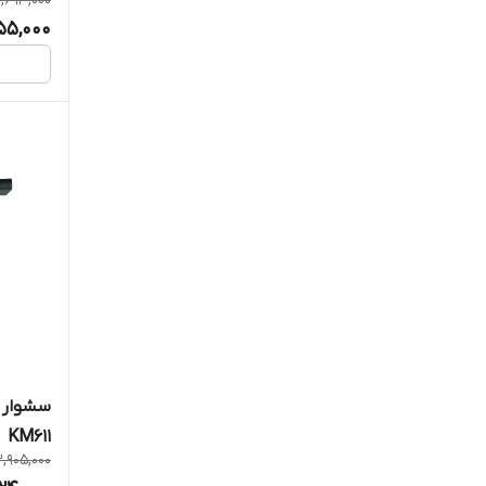
2,693,000
155,000
KM611
,905,000