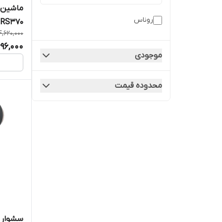
ماشین 
روناس
-RS370
4,620,000
696,000
موجودی
محدوده قیمت
سشوار رونا