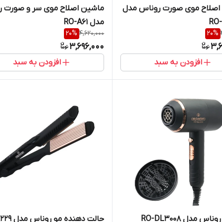
اصلاح موی صورت روناس مدل
ماشین اصلاح موی سر و صورت ر
RO
مدل RO-A61
20
%
4,620,000
20
%
3,696,000
3,
افزودن به سبد
افزودن به سبد
س مدل RO-DL3008
حالت دهنده مو روناس مدل RO-8229