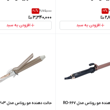
20
%
4,175,000
19
%
3
3,340,000
2,
افزودن به سبد
افزودن به سبد
ده مو روناس مدل RO-667
حالت دهنده مو روناس مدل RO-203