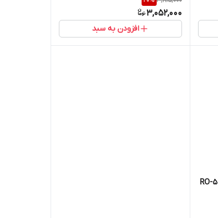
20
%
3,815,000
3,052,000
افزودن به سبد