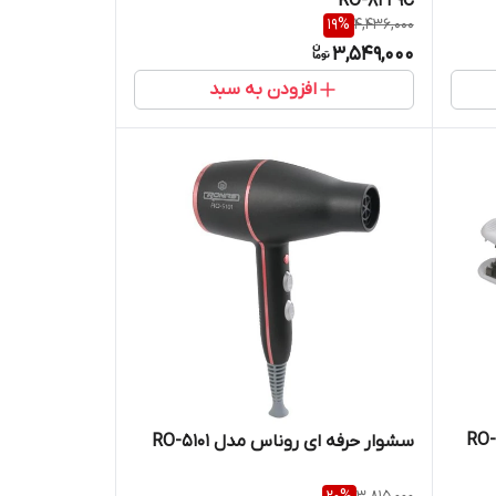
RO-8229C
19
%
4,436,000
3,549,000
افزودن به سبد
سشوار حرفه ای روناس مدل RO-5101