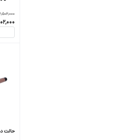
,502,000
802,000
حالت دهن