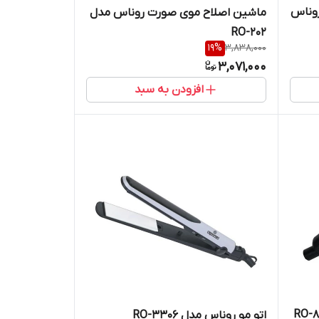
وناس
ماشین اصلاح موی صورت روناس مدل
RO-202
19
%
3,838,000
3,071,000
افزودن به سبد
اتو مو روناس مدل RO-3306