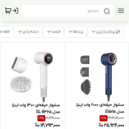
پربازدیدترین
برندها
قیمت
دسته‌بندی
فقط م
سشوار حرفه‌ای 2000 وات اینزا
سشوار حرفه‌ای 1300 وات اینزا
مدل Elaria
مدل SL-B365
18,491,000
32,404,000
19
%
19
%
14,793,000
25,924,000