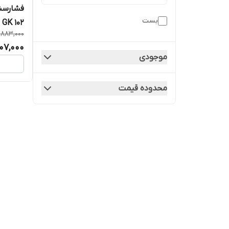
فشارسن
بست
GK 102
,883,000
07,000
موجودی
محدوده قیمت