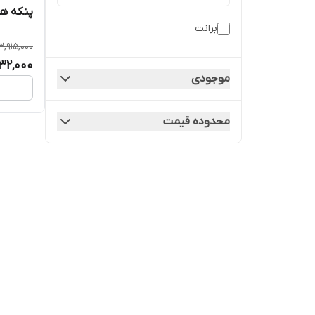
پنکه هم
برانت
3,915,000
132,000
موجودی
محدوده قیمت