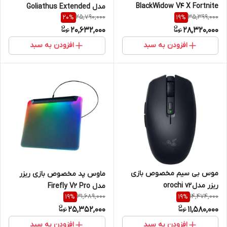
BlackWidow V4 X Fortnite
مدل Goliathus Extended
25,790,000
35,399,000
20
%
19
%
Edition
Chroma
20,632,000
28,320,000
افزودن به سبد
افزودن به سبد
موس بی سیم مخصوص بازی
ماوس پد مخصوص بازی ریزر
ریزر مدل orochi v2
مدل Firefly V2 Pro
31,689,000
14,474,000
19
%
19
%
25,352,000
11,580,000
افزودن به سبد
افزودن به سبد