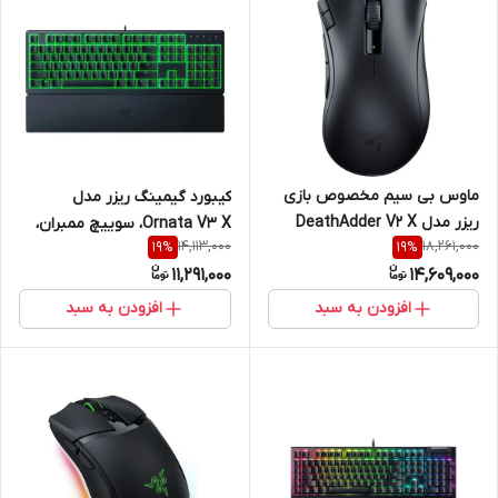
ماوس بی سیم مخصوص بازی
کیبورد گیمینگ ریزر مدل
ریزر مدل DeathAdder V2 X
Ornata V3 X، سوییچ ممبران،
14,113,000
18,261,000
19
%
19
%
HyperSpeed
Full-Size، نورپردازی RGB
11,291,000
14,609,000
افزودن به سبد
افزودن به سبد