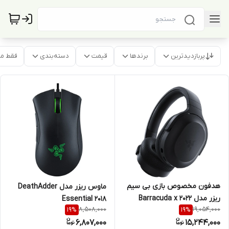
پربازدیدترین
برندها
قیمت
دسته‌بندی
فقط م
هدفون مخصوص بازی بی سیم
ماوس ریزر مدل DeathAdder
ریزر مدل Barracuda x 2022
Essential 2018
8,508,000
19,054,000
19
%
19
%
6,807,000
15,244,000