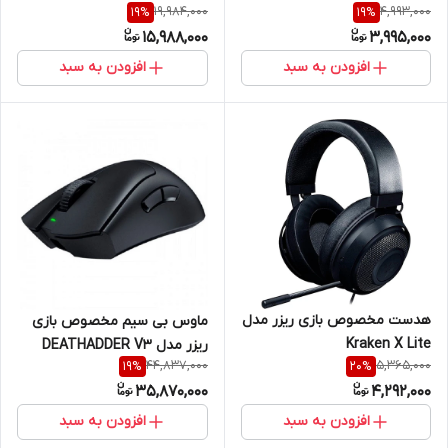
19,984,000
4,993,000
19
%
19
%
Fortnite Edition
15,988,000
3,995,000
افزودن به سبد
افزودن به سبد
هدست مخصوص بازی ریزر مدل
ماوس بی سیم مخصوص بازی
Kraken X Lite
ریزر مدل DEATHADDER V3
44,837,000
5,365,000
19
%
20
%
PRO
35,870,000
4,292,000
افزودن به سبد
افزودن به سبد