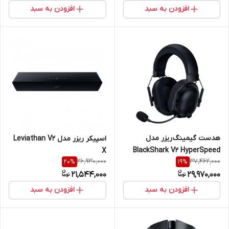
افزودن به سبد
افزودن به سبد
هدست گیمینگ ریزر مدل
اسپیکر ریزر مدل Leviathan V2
BlackShark V2 HyperSpeed
X
26,930,000
37,462,000
20
%
19
%
21,544,000
29,970,000
افزودن به سبد
افزودن به سبد