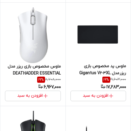
ماوس پد مخصوص بازی
ماوس مخصوص بازی ریزر مدل
ریزر مدل Gigantus V2-3XL
DEATHADDER ESSENTIAL
8,708,000
21,603,000
19
%
19
%
RZ01
6,967,000
17,283,000
افزودن به سبد
افزودن به سبد