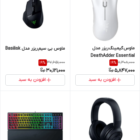
ماوس گیمینگ ریزر مدل
ماوس بی سیم ریزر مدل Basilisk
DeathAdder Essential
37,651,000
7,308,000
19
%
19
%
30,121,000
5,847,000
افزودن به سبد
افزودن به سبد