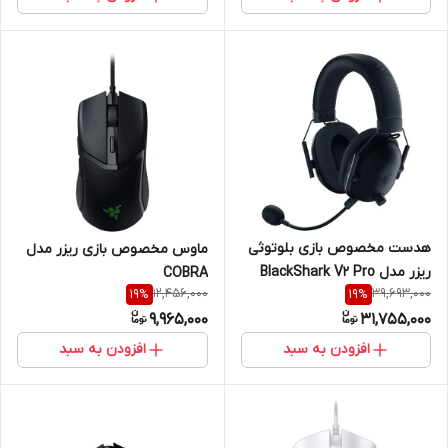
هدست مخصوص بازی بلوتوثی
ماوس مخصوص بازی ریزر مدل
ریزر مدل BlackShark V2 Pro
COBRA
12,456,000
39,693,000
19
%
19
%
9,965,000
31,755,000
افزودن به سبد
افزودن به سبد