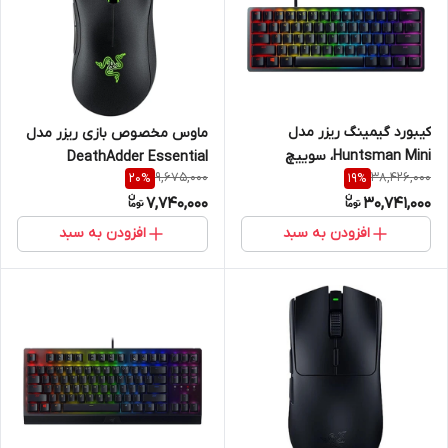
کیبورد گیمینگ ریزر مدل
ماوس مخصوص بازی ریزر مدل
Huntsman Mini، سوییچ
DeathAdder Essential
9,675,000
38,426,000
20
%
19
%
مکانیکال Optical بنفش،
7,740,000
30,741,000
Tenkeyless، نورپردازی RGB
افزودن به سبد
افزودن به سبد