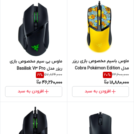
ماوس باسیم مخصوص بازی ریزر
ماوس بی سیم مخصوص بازی
مدل Cobra Pokémon Edition
ریزر مدل Basilisk V3 Pro
57,824,000
23,600,000
19
%
20
%
46,260,000
18,880,000
افزودن به سبد
افزودن به سبد