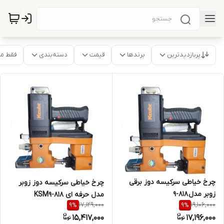
پربازدیدترین
برندها
قیمت
دسته‌بندی
فقط م
چرخ خیاطی سرکیسه دوز برقی
چرخ خیاطی سرکیسه دوز زوبر
زوبر مدل 818-9
مدل حرفه ای KSM9-818
17,129,000
19,106,000
9
%
9
%
15,417,000
17,196,000